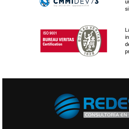
u
s
L
i
d
p