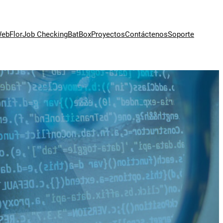
ebFlor
Job Checking
BatBox
Proyectos
Contáctenos
Soporte